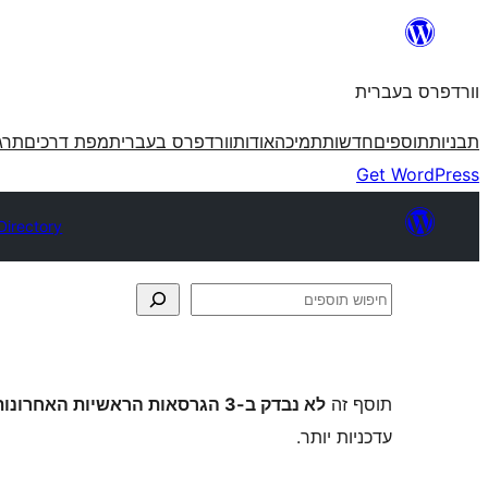
לדלג
לתוכן
וורדפרס בעברית
תבניות
תוספים
חדשות
תמיכה
אודות
וורדפרס בעברית
מפת דרכים
תרג
Get WordPress
Directory
חיפוש
תוספים
תוסף זה
לא נבדק ב-3 הגרסאות הראשיות האחרונות של וורדפרס
עדכניות יותר.