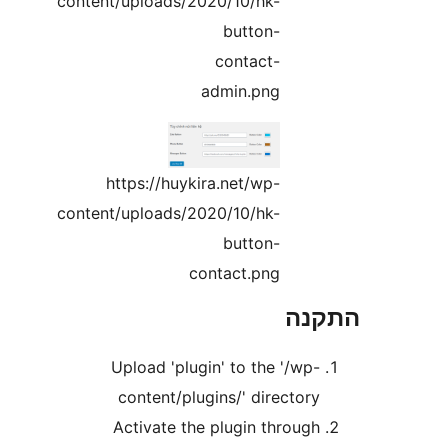
content/uploads/2020/10/hk-
button-
contact-
admin.png
https://huykira.net/wp-
content/uploads/2020/10/hk-
button-
contact.png
נה
Upload 'plugin' to the '/wp
content/plugins/' director
Activate the plugin throug