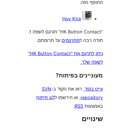
הזה.
Huy Kira
“HK Button Contact” תורגם לשפה 1.
בה ל
מתרגמים
על תרומתם.
ניתן לתרגם את "HK Button Contact"
לך.
ינים בפיתוח?
וד
, ראו את הקוד ב-
SVN
repo
, או הירשמו ל
לוג פיתוח
ות
RSS
.
ים