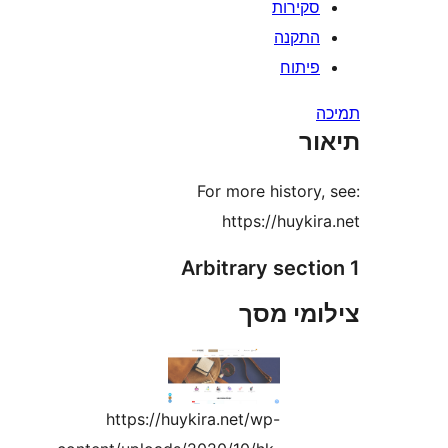
קירות
תקנה
יתוח
ר
For more histor
https://huyk
Arbitrary sect
מי מסך
https://huykira.net/wp-