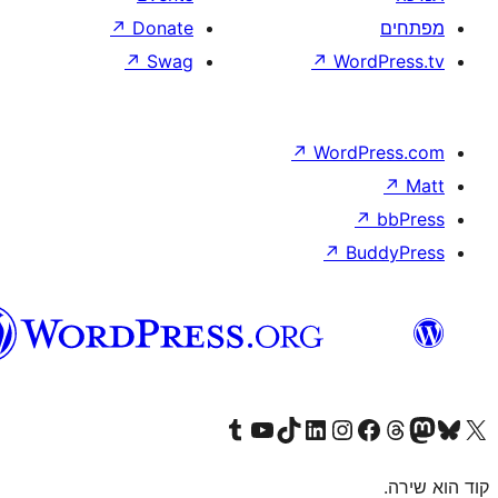
וורדפרס
בעברית