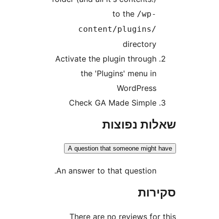
to the
/wp
content/plugins
director
Activate the plugin throug
the 'Plugins' menu i
WordPres
Check GA Made Simpl
ת נפוצות
A question that someone migh
An answer to that question
ות
There are no reviews fo