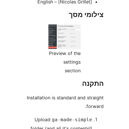
English – [Nicolas Grillet
מי מסך
Preview of the
settings
section
נה
Installation is standard and s
fo
Upload
ga-made-simpl
folder (and all it's contents!