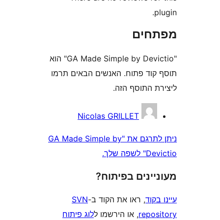
חים
"GA Made Simple by Devictio" הוא
וד פתוח. האנשים הבאים תרמו
 התוסף הזה.
Nicolas GRILLET
ניתן לתרגם את "GA Made Simple by
 שלך.
ינים בפיתוח?
וד
, ראו את הקוד ב-
SVN
repo
, או הירשמו ל
לוג פיתוח