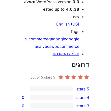
3 ומעלה
WordPress version
Tested up to
4.0.3
פה
English (US
Tag
e-commerce
ga
google
googl
analytics
woocommerc
צוגה מתקדמת
ים
out of 5 stars.
5
1
0
0