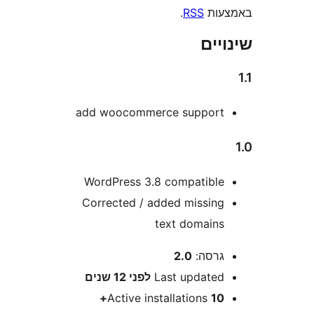
ות
RSS
.
ים
add woocommerce suppor
WordPress 3.8 compatibl
Corrected / added missin
text domain
רסה:
2.0
Last update
לפני
12 שנים
Active installations
10