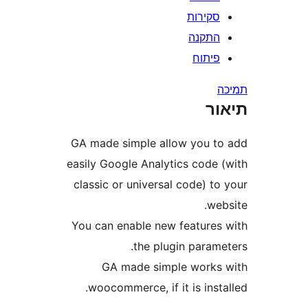
קירות
תקנה
יתוח
ר
GA made simple allow you 
easily Google Analytics code
classic or universal code) 
w
You can enable new feature
the plugin param
GA made simple work
woocommerce, if it is ins