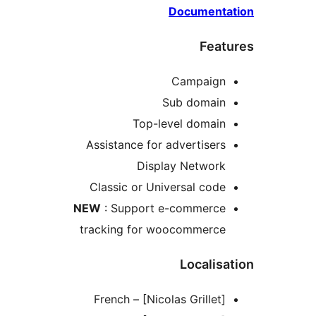
Document
Fea
Campaig
Sub domai
Top-level domai
Assistance for advertiser
Display Networ
Classic or Universal cod
NEW
: Support e-commerc
tracking for woocommerc
Locali
French – [Nicolas Grillet