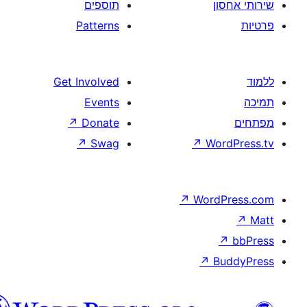
תוספים
Patterns
Get Involved
Events
↗
Donate
↗
Swag
↗
W
↗
Wor
↗
וורדפרס