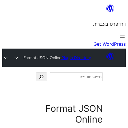
Format JSON Online
Plugin Director
Format J
Onl