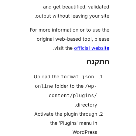
and get beautified, val
output without leaving you
For more information or to u
original web-based tool, 
.
visit the
official 
נה
Upload the
format-json
folder to the
online
/wp
content/plugins
directory
Activate the plugin throug
the 'Plugins' menu i
WordPress