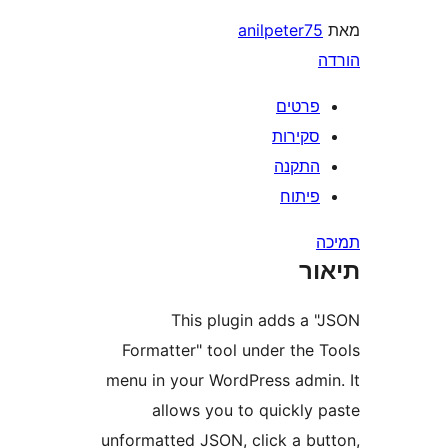
anilpeter
רטים
קירות
תקנה
יתוח
ר
This plugin adds a
Formatter" tool under the
menu in your WordPress adm
allows you to quickly
unformatted JSON, click a b