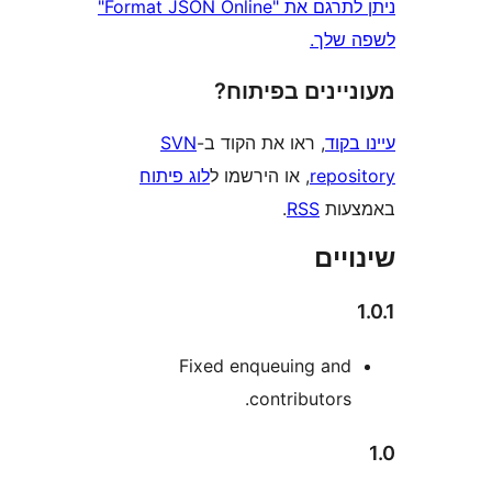
ניתן לתרגם את "Format JSON Online"
לך.
ינים בפיתוח?
וד
, ראו את הקוד ב-
SVN
repo
, או הירשמו ל
לוג פיתוח
ות
RSS
.
ים
Fixed enqueuing an
contributors