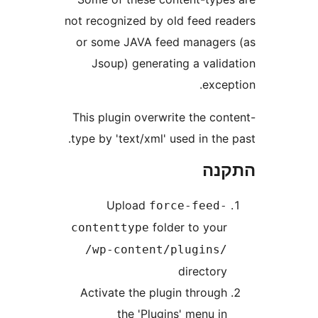
not recognized by old feed r
or some JAVA feed manage
Jsoup) generating a vali
exce
This plugin overwrite the co
type by 'text/xml' used in th
נה
Upload
force-feed
folder to you
contenttype
/wp-content/plugins
director
Activate the plugin throug
the 'Plugins' menu i