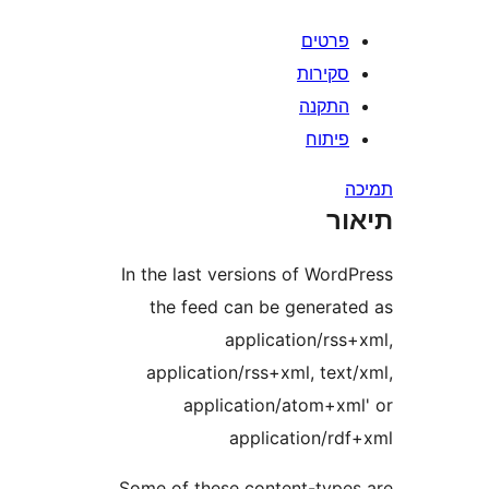
רטים
קירות
תקנה
יתוח
ר
In the last versions of Wor
the feed can be genera
application/rs
application/rss+xml, tex
application/atom+x
application/r
Some of these content-typ