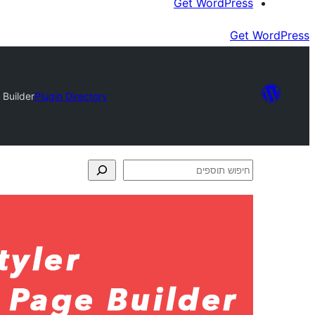
Get WordPress
Get WordPress
 Builder
Plugin Directory
חיפוש
תוספים