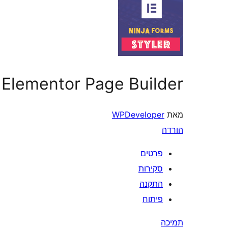
r Elementor Page Builder
מאת
WPDeveloper
הורדה
פרטים
סקירות
התקנה
פיתוח
תמיכה