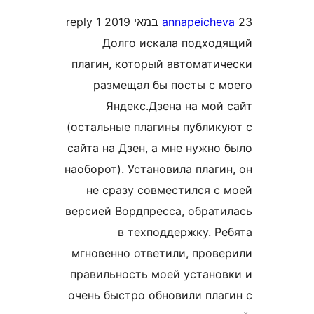
1 reply
annapeich
Долго искала подхо
плагин, который автомат
размещал бы посты с 
Яндекс.Дзена на мо
(остальные плагины публи
сайта на Дзен, а мне нужн
наоборот). Установила плаг
не сразу совместился 
версией Вордпресса, обра
в техподдержку. 
мгновенно ответили, про
правильность моей устан
очень быстро обновили пл