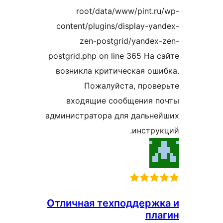
root/data/www/pint.
content/plugins/display-y
zen-postgrid/yande
postgrid.php on line 365 На
возникла критическая о
Пожалуйста, пров
входящие сообщения 
администратора для дальн
инстр
Отличная техподдерж
пл