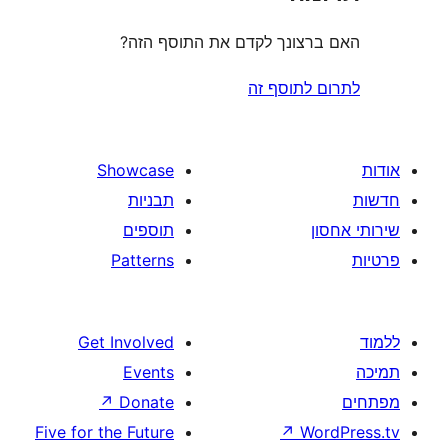
צונך לקדם את התוסף הזה?
לתוסף זה
Showcase
תבניות
תוספים
Patterns
Get Involved
Events
↗
Donate
Five for the Future
↗
W