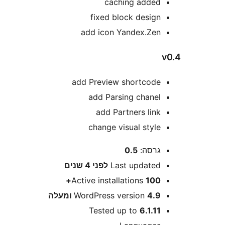
caching adde
fixed block desig
add icon Yandex.Ze
add Preview shortcod
add Parsing chane
add Partners lin
change visual styl
רסה:
0.5
Last update
לפני
4 שנים
Active installations
100
4 ומעלה
WordPress version
Tested up to
6.1.1