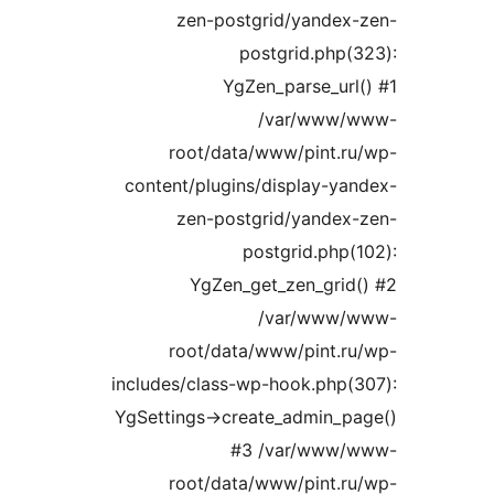
zen-postgrid/yande
postgrid.php
YgZen_parse_ur
/var/www
root/data/www/pint.
content/plugins/display-y
zen-postgrid/yande
postgrid.php
YgZen_get_zen_gri
/var/www
root/data/www/pint.
includes/class-wp-hook.php
YgSettings->create_admin_
#3 /var/www
root/data/www/pint.