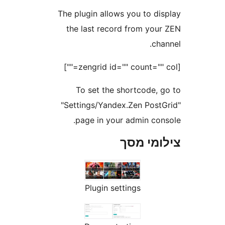
The plugin allows you to d
the last record from yo
c
To set the shortcode,
"Settings/Yandex.Zen Pos
page in your admin co
מי מסך
Plugin settings