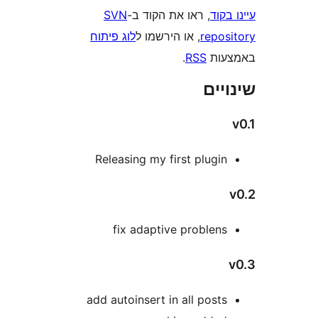
וד
, ראו את הקוד ב-
SVN
repo
, או הירשמו ל
לוג פיתוח
ות
RSS
.
ים
Releasing my first plugi
fix adaptive problen
add autoinsert in all post