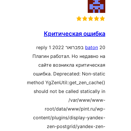
Критическая ош
1 reply
ba
Плагин работал. Но неда
сайте возникла крити
ошибка. Deprecated: Non-
method YgZenUtil::get_zen_c
should not be called static
/var/www
root/data/www/pint.
content/plugins/display-y
zen-postgrid/yande