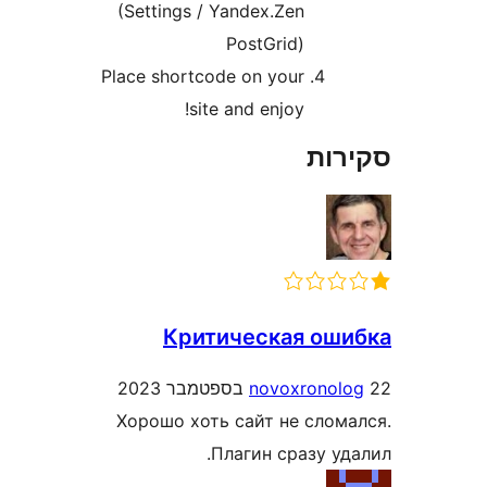
(Settings / Yandex.Zen
PostGrid)
Place shortcode on your
site and enjoy!
ות
Критическая ош
novoxrono
Хорошо хоть сайт не сло
Плагин сразу у