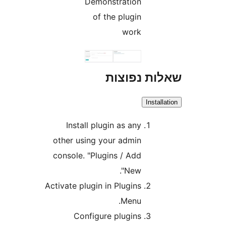
Demonstration
of the plugin
work
ת נפוצות
Inst
Install plugin as any
other using your admin
console. "Plugins / Add
New".
Activate plugin in Plugins
Menu.
Configure plugins