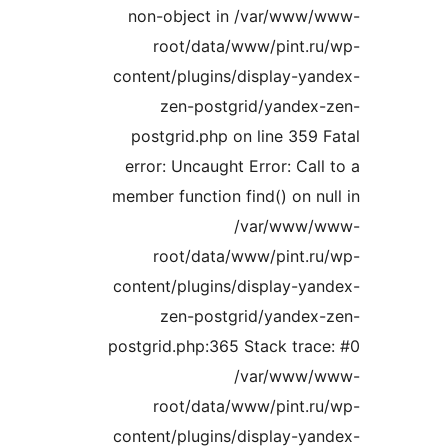
non-object in /var/ww
root/data/www/pint.
content/plugins/display-y
zen-postgrid/yande
postgrid.php on line 359
error: Uncaught Error: Ca
member function find() on n
/var/www
root/data/www/pint.
content/plugins/display-y
zen-postgrid/yande
postgrid.php:365 Stack tra
/var/www
root/data/www/pint.
content/plugins/display-y