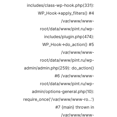
includes/class-wp-hook.php
WP_Hook->apply_filter
/var/www
root/data/www/pint.
includes/plugin.php
WP_Hook->do_actio
/var/www
root/data/www/pint.
admin/admin.php(259): do_ac
#6 /var/www
root/data/www/pint.
admin/options-general.ph
require_once('/var/www/www
#7 {main} thr
/var/www