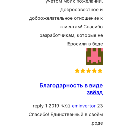
учетом моих пожел
Добросовест
доброжелательное отноше
клиентам! С
разработчикам, кото
бросили в
Благодарность в
1 reply
eminver
Спасибо! Единственный в