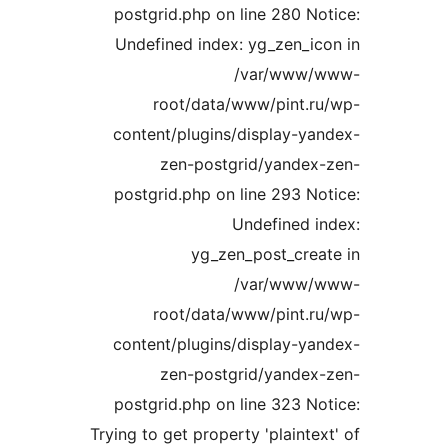
postgrid.php on line 280 N
Undefined index: yg_zen_i
/var/www
root/data/www/pint.
content/plugins/display-y
zen-postgrid/yande
postgrid.php on line 293 N
Undefined 
yg_zen_post_cre
/var/www
root/data/www/pint.
content/plugins/display-y
zen-postgrid/yande
postgrid.php on line 323 N
Trying to get property 'plaint