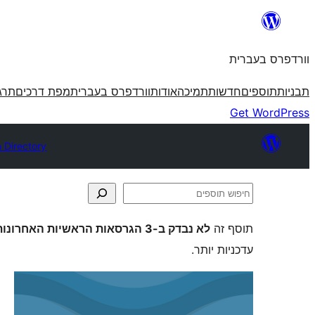
לדלג
לתוכן
וורדפרס בעברית
תבניות
תוספים
חדשות
תמיכה
אודות
וורדפרס בעברית
מפת דרכים
תרג
Get WordPress
n Directory
חיפוש
תוספים
תוסף זה
לא נבדק ב-3 הגרסאות הראשיות האחרונות של וורדפרס
עדכניות יותר.