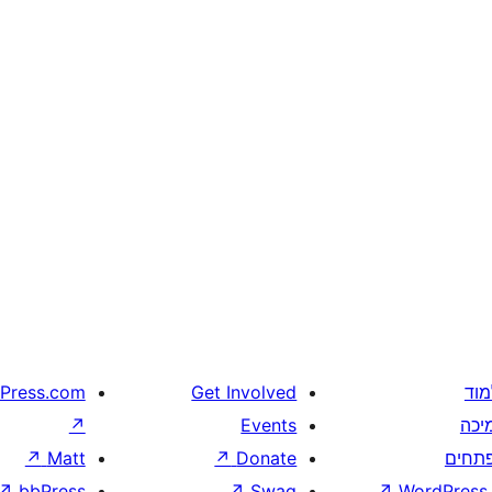
מוד
Get Involved
Press.com
יכה
Events
↗
תחים
Donate
↗
Matt
↗
↗
bbPress
↗
Swag
↗
WordPress.