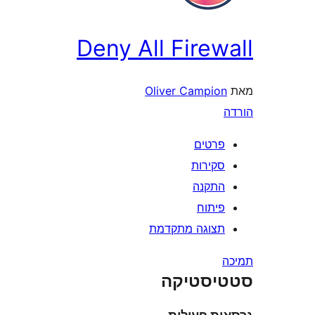
Deny All Fire
Oliver Campio
רטים
קירות
תקנה
יתוח
צוגה מתקדמת
סטיקה