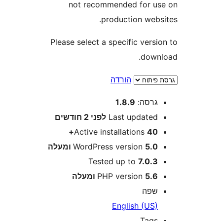
not recommended for 
production web
Please select a specific ver
dow
הורדה
רסה:
1.8.9
Last update
לפני
2 חודשים
Active installations
40
5 ומעלה
WordPress version
Tested up to
7.0.
5 ומעלה
PHP version
פה
English (US
Tag