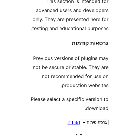
This section is inten
advanced users and deve
only. They are presented he
testing and educational pur
ת קודמות
Previous versions of plugi
not be secure or stable. Th
not recommended for 
production web
Please select a specific ver
dow
הורדה