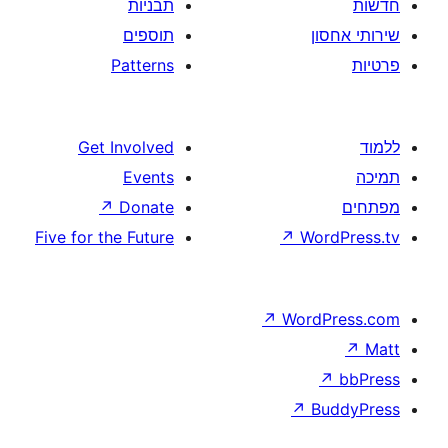
תבניות
תוספים
Patterns
Get Involved
Events
↗
Donate
Five for the Future
↗
W
↗
Wor
↗