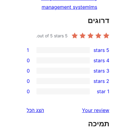
management system
lm
ים
out of 5 stars.
5
1
0
0
0
0
r
r
Your 
הצג הכל
r
ה
r