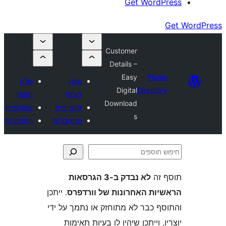
Get Wor
Customer
Details –
Easy
Plu
שלח
שלח
Digital
Direct
תוסף
תוסף
Download
מועדפים
מועדפים
s
התחברות
התחברות
ה
לא נבדק ב-3 הגרסאות
ת האחרונות של וורדפרס
. ייתכן
 כבר לא מתוחזק או נתמך על ידי
 וייתכן שיהיו לו בעיות תאימות