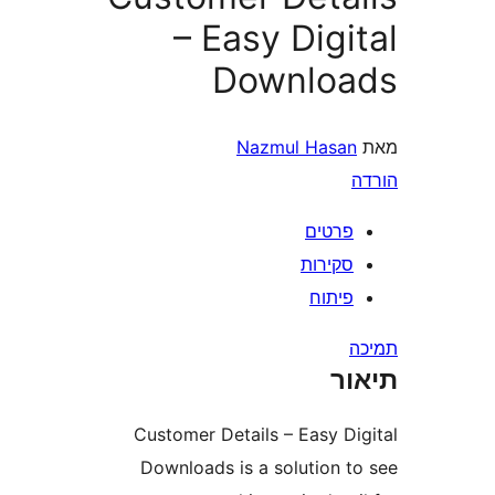
– Easy Dig
Downlo
Nazmul Hasa
רטים
קירות
יתוח
ר
Customer Details – Easy D
Downloads is a solution 