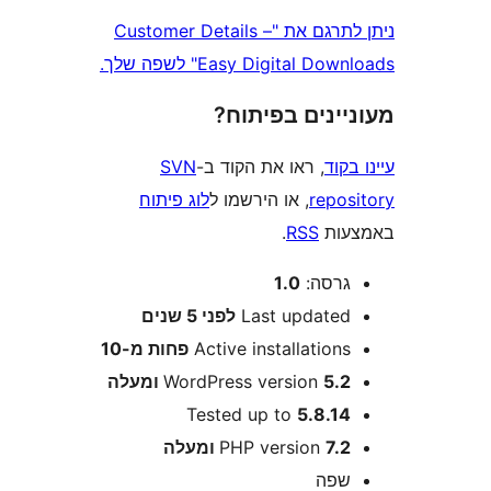
ניתן לתרגם את "Customer Details –
Easy Digital " לשפה שלך.
ינים בפיתוח?
וד
, ראו את הקוד ב-
SVN
repo
, או הירשמו ל
לוג פיתוח
ות
RSS
.
רסה:
1.0
Last update
לפני
5 שנים
Active installation
פחות מ-10
5 ומעלה
WordPress version
Tested up to
5.8.1
7 ומעלה
PHP version
פה