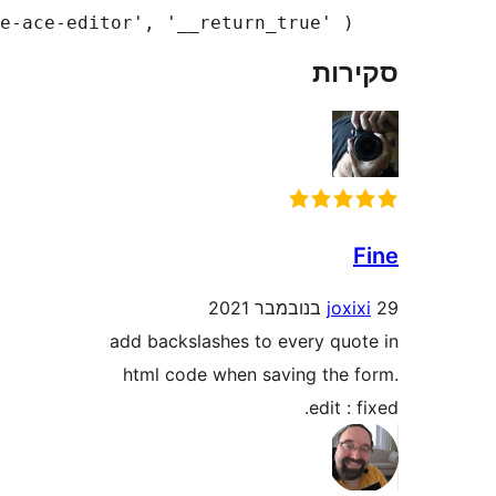
add_filter( 'cf7hete-disable-ac