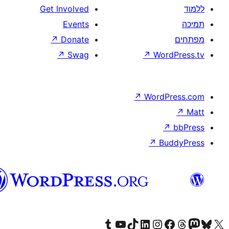
וורדפרס
בעברית