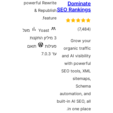
powerful Rewrite
Domi
SEO Ran
& Republish
feature.
דרוגים
)
Yoast
מעל
3 מיליון התקנות
Gro
פעילות
תואם
organic 
עד 7.0.3
and AI vis
with po
SEO tool
sit
S
automatio
built-in AI S
in one