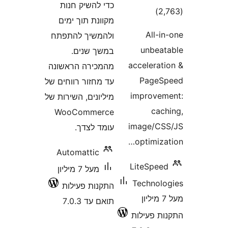
כדי להשיק חנות
דרוגים
)
מקוונת תוך ימים
All
ולהמשיך להתפתח
unbe
במשך שנים.
accelera
מהמכירה הראשונה
Page
עד מחזור רווחים של
improv
מיליונים, השירות של
ca
WooCommerce
image/C
עומד לצדך.
optimi
Automattic
LiteSpe
מעל 7 מיליון
Techno
התקנות פעילות
על 7 מיליון
תואם עד 7.0.3
 פעילות