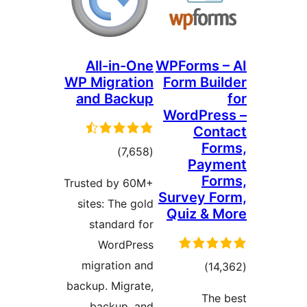
All-in-One
WPForms
WP Migration
Form Bu
and Backup
WordPr
Co
F
דרוגים
)
(7,658
Pay
F
Trusted by 60M+
Survey 
sites: The gold
Quiz &
standard for
WordPress
migration and
דרוגים
)
backup. Migrate,
Th
backup, and