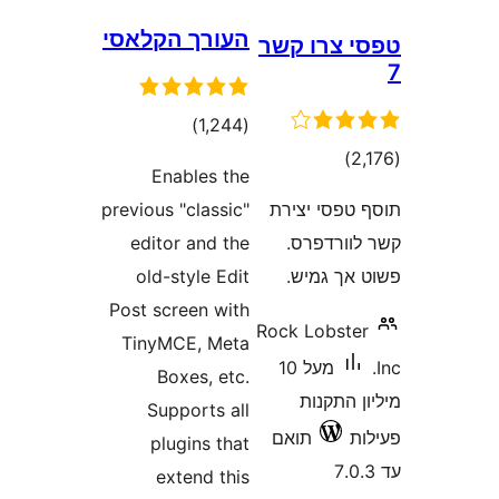
העורך הקלאסי
צרו קשר
דרוגים
)
(1,244
רוגים
)
Enables the
previous "classic"
פסי יצירת
editor and the
ורדפרס.
old-style Edit
ך גמיש.
Post screen with
Rock Lobst
TinyMCE, Meta
מעל 10
Boxes, etc.
התקנות
Supports all
תואם
plugins that
extend this