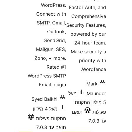
WordPress.
Factor Aut
Connect with
Comprehe
SMTP, Gmail,
Security Fea
Outlook,
powered 
SendGrid,
24-hour
Mailgun, SES,
Make secu
Zoho, + more.
priori
Rated #1
Word
WordPress SMTP
Ma
Email plugin.
Ma
מעל
Syed Balkhi
ון התקנות
מעל 4 מיליון
תואם
התקנות פעילות
תואם עד 7.0.3