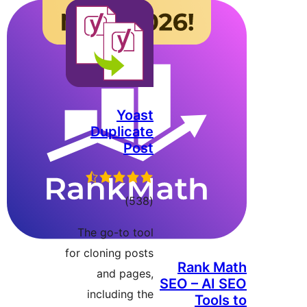
Yoast
Duplicate
Post
דרוגים
)
(538
The go-to tool
for cloning posts
Rank
and pages,
SEO – A
including the
Too