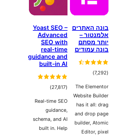
האתרים
Yoast SEO –
ור –
Advanced
מסתם
SEO with
עמודים
real-time
guidance and
built-in AI
דרוגים
)
The Ele
דרוגים
)
(27,817
Website B
Real-time SEO
has it al
guidance,
and dro
schema, and AI
builder, 
built in. Help
Editor