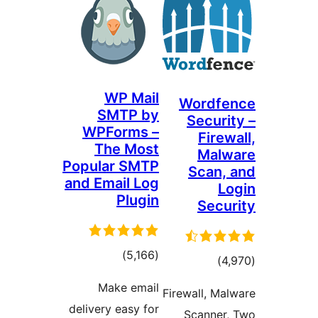
WP Mail
Wordf
SMTP by
Secur
WPForms –
Fire
The Most
Mal
Popular SMTP
Scan
and Email Log
Plugin
Sec
דרוגים
)
(5,166
דרוגים
)
Make email
Firewall, M
delivery easy for
Scanne