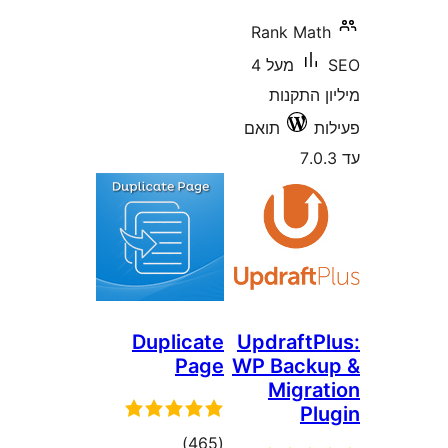
Rank Ma
מעל 4
התקנות
תואם
Duplicate
Updraft
Page
WP Back
Migr
P
דרוגים
)
(465