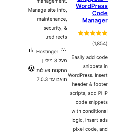
management.
WordP
Manage site info,
maintenance,
Man
security, &
redirects.
דרוגים
)
Hostinger
Easily ad
מעל 3 מיליון
snip
התקנות פעילות
WordPress. 
תואם עד 7.0.3
header & 
scripts, a
code sn
with condi
logic, ins
pixel cod