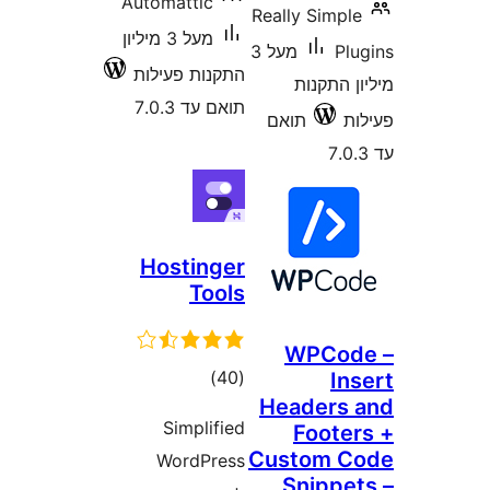
Automattic
Really Sim
מעל 3 מיליון
P
מעל 3
התקנות פעילות
התקנות
תואם עד 7.0.3
תואם
Hostinger
Tools
WPCo
דרוגים
)
(40
I
Header
Simplified
Foot
Custom 
WordPress
Snipp