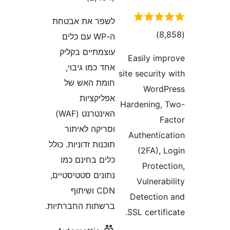
לשפר את אבטחת
דרוגים
)
ה-WP עם כלים
עוצמתיים בקליק
Easily i
אחד כמו גיבוי,
site securi
חומת האש של
Word
אפליקציות
Hardening
האינטרנט (WAF)
וסריקה לאיתור
Authenti
תוכנות זדוניות. כולל
(2FA),
כלים בחינם כמו
Prote
נתונים סטטיסטיים,
Vulner
CDN ושיתוף
Detecti
ברשתות החברתיות.
SSL certi