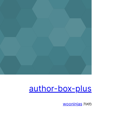
author-box-p
wooninja