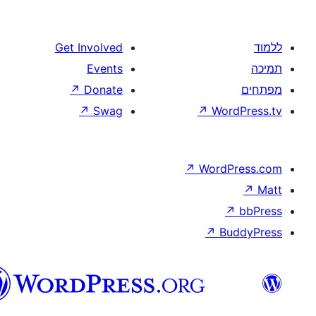
Get Involved
Events
↗
Donate
↗
Swag
↗
W
↗
Wor
↗
וורדפרס
בעברית