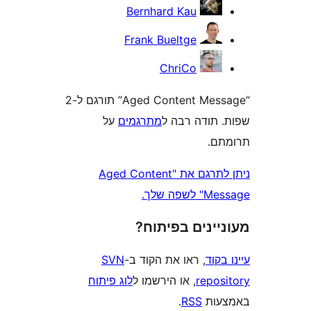
A” תורגם ל-2