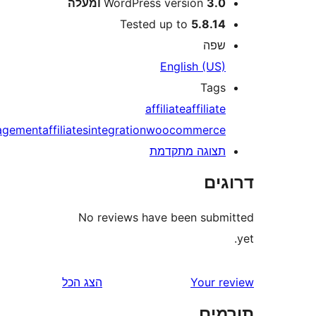
3 ומעלה
WordPress version
Tested up to
5.8.1
פה
English (US
Tag
affiliate
affiliat
management
affiliates
integration
woocommerc
צוגה מתקדמת
ים
No reviews have been sub
Your 
הצג הכל
ים