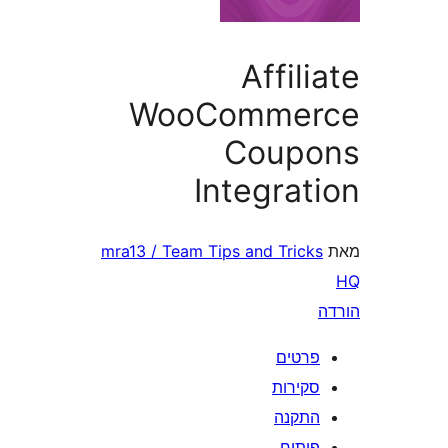
Affil
WooComme
Coup
Integrat
mra13 / Team Tips and Tric
רטים
קירות
תקנה
יתוח