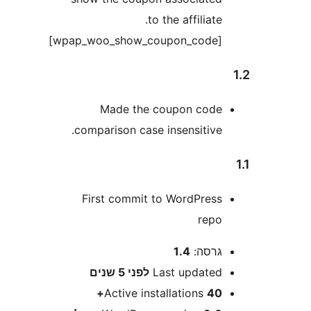
to the affiliate
[wpa
Made the coupon cod
comparison case insensitive
First commit to WordPres
rep
רסה:
1.4
Last update
לפני
5 שנים
Active installations
40