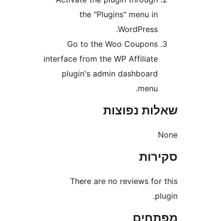
the "Plugins" menu i
WordPress
Go to the Woo Coupon
interface from the WP Affiliat
plugin's admin dashboar
menu
ת נפוצות
ות
There are no reviews fo
חים