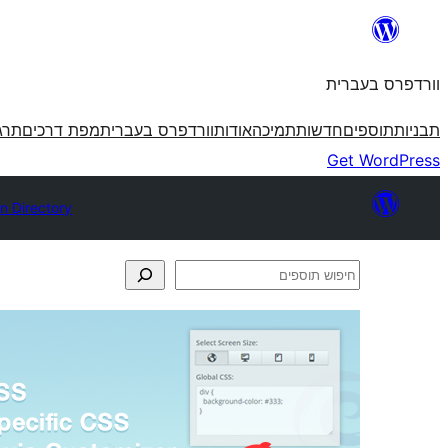
לדלג
לתוכן
וורדפרס בעברית
תבניות
תוספים
חדשות
תמיכה
אודות
וורדפרס בעברית
מפת דרכים
תרג
Get WordPress
in Directory
חיפוש
תוספים