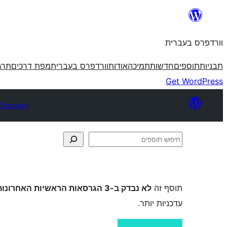
לדלג
לתוכן
וורדפרס בעברית
תבניות
תוספים
חדשות
תמיכה
אודות
וורדפרס בעברית
מפת דרכים
תרג
Get WordPress
Directory
חיפוש
תוספים
תוסף זה
לא נבדק ב-3 הגרסאות הראשיות האחרונות של וורדפרס
עדכניות יותר.