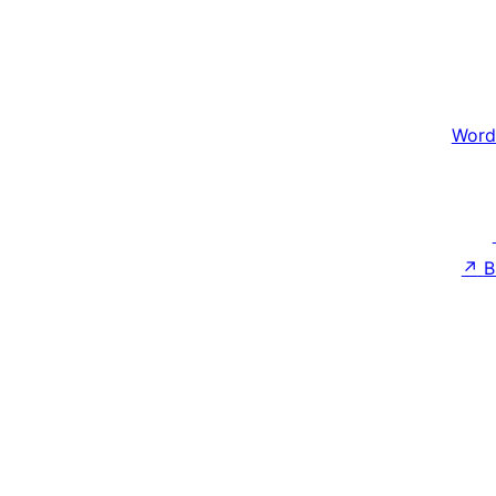
Word
↗
B