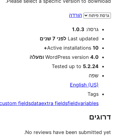
Please select a specific version to download.
הורדה
מטא
גרסה:
1.0.3
Last updated
לפני
7 שנים
Active installations
10+
4.0 ומעלה
WordPress version
Tested up to
5.2.24
שפה
English (US)
Tags
custom fields
data
extra fields
field
variables
דרוגים
No reviews have been submitted yet.